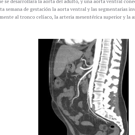
ue se desarrollará la aorta del adulto, y una aorta ventral co
rta semana de gestación la aorta ventral y las segmentarias inv
ente al tronco celíaco, la arteria mesentérica superior y la a