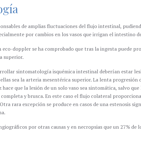
ogía
onsables de amplias fluctuaciones del flujo intestinal, pudiend
cialmente por cambios en los vasos que irrigan el intestino d
on eco-doppler se ha comprobado que tras la ingesta puede pro
a superior.
rrollar sintomatología isquémica intestinal deberían estar le
ellas sea la arteria mesentérica superior. La lenta progresión 
z hace que la lesión de un solo vaso sea sintomática, salvo que 
 completa y brusca. En este caso el flujo colateral proporcion
a. Otra rara excepción se produce en casos de una estenosis si
ma.
giográficos por otras causas y en necropsias que un 27% de l